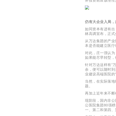
界投资前应该理性
仍有大企业入局，
如同资本有进有出
林高调宣布，正式
从万达集团的产业
本是否能建立医疗
对此，庄一强认为
如果能尽早转型，
针对万达这样有“
余，便可以随时到
业建设高端医院的
当然，在实际落地
题。
再加上近年来不断
现阶段，国内非公
公医院集团80强
一、第二和第四、