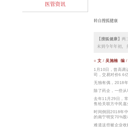
医管资讯
转自搜狐健康
两
【搜狐健康】
末到今年年初，
 编
○ 文 
/ 吴施楠 
 
1月10日，曾高
司，交易对价6.
无独有偶，2018
除了药企，一些从
去年11月29日
售给关联方中民嘉
时间倒回2018
的南宁明安70%
难道这些被企业收